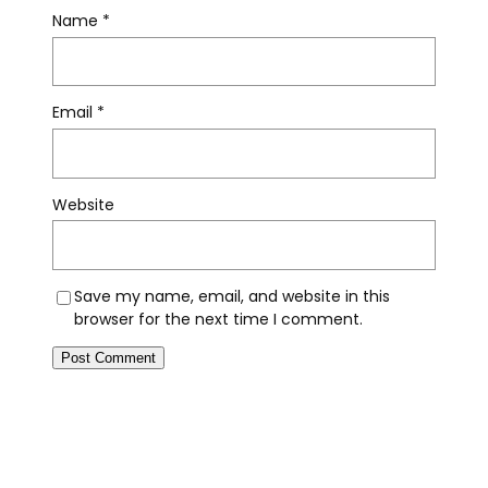
Name
*
Email
*
Website
Save my name, email, and website in this
browser for the next time I comment.