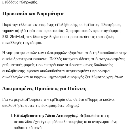
μεθόδους πληρωμής.
Προστασία και Νομιμότητα
Παρά την έλλειψη εκτεταμένης επαλήθευσης, οι έμπιστες πλατφόρμες
τηρούν υψηλά πρότυπα προστασίας. Χρησιμοποιούν κρυπτογράφηση
SSL 256-bit, την ίδια τεχνολογία που προστατεύει τις τραπεζικές
συναλλαγές παγκόσμια.
Η νομιμότητα αυτών των πλατφορμών εξαρτάται από τη δικαιοδοσία στην
οποία δραστηριοποιούνται. Πολλές κατέχουν άδειες από αναγνωρισμένες
ρυθμιστικές φορείς που επιτρέπουν απλουστευμένες διαδικασίες
επαλήθευσης, εφόσον ακολουθούνται συγκεκριμένα περιορισμοί
συναλλαγών και υπάρχουν μηχανισμοί αποφυγής ξεπλύματος χρημάτων.
Δοκιμασμένες Προτάσεις για Παίκτες
Για να μεγιστοποιήσετε την εμπειρία σας σε ένα απόρρητο καζίνο,
ακολουθήστε αυτές τις δοκιμασμένες οδηγίες:
Επαληθεύστε την Άδεια Λειτουργίας:
Βεβαιωθείτε ότι η
ιστοσελίδα έχει έγκυρη άδεια λειτουργίας από αναγνωρισμένη
ρυθμιστική αρχή