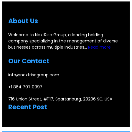
About Us
Welcome to NextRise Group, a leading holding
company specializing in the management of diverse
businesses across multiple industries…
Read more
Our Contact
info@nextrisegroup.com
+1 864 707 0997
716 Union Street, #1117, Spartanburg, 29206 SC, USA
Recent Post