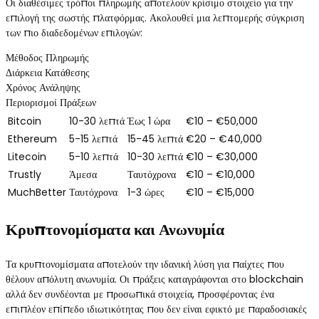
Οι διαθέσιμες τρόποι πληρωμής αποτελούν κρίσιμο στοιχείο για την
επιλογή της σωστής πλατφόρμας. Ακολουθεί μια λεπτομερής σύγκριση
των πιο διαδεδομένων επιλογών:
Μέθοδος Πληρωμής
Διάρκεια Κατάθεσης
Χρόνος Ανάληψης
Περιορισμοί Πράξεων
Bitcoin
10-30 λεπτά
Έως 1 ώρα
€10 – €50,000
Ethereum
5-15 λεπτά
15-45 λεπτά
€20 – €40,000
Litecoin
5-10 λεπτά
10-30 λεπτά
€10 – €30,000
Trustly
Άμεσα
Ταυτόχρονα
€10 – €10,000
MuchBetter
Ταυτόχρονα
1-3 ώρες
€10 – €15,000
Κρυπτονομίσματα και Ανωνυμία
Τα κρυπτονομίσματα αποτελούν την ιδανική λύση για παίχτες που
θέλουν απόλυτη ανωνυμία. Οι πράξεις καταγράφονται στο blockchain
αλλά δεν συνδέονται με προσωπικά στοιχεία, προσφέροντας ένα
επιπλέον επίπεδο ιδιωτικότητας που δεν είναι εφικτό με παραδοσιακές