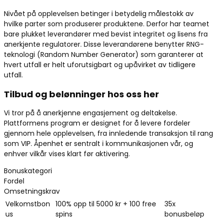
Nivået på opplevelsen betinger i betydelig målestokk av
hvilke parter som produserer produktene. Derfor har teamet
bare plukket leverandører med bevist integritet og lisens fra
anerkjente regulatorer. Disse leverandørene benytter RNG-
teknologi (Random Number Generator) som garanterer at
hvert utfall er helt uforutsigbart og upåvirket av tidligere
utfall.
Tilbud og belønninger hos oss her
Vi tror på å anerkjenne engasjement og deltakelse.
Plattformens program er designet for å levere fordeler
gjennom hele opplevelsen, fra innledende transaksjon til rang
som VIP. Åpenhet er sentralt i kommunikasjonen vår, og
enhver vilkår vises klart før aktivering.
Bonuskategori
Fordel
Omsetningskrav
Velkomstbon
100% opp til 5000 kr + 100 free
35x
us
spins
bonusbeløp