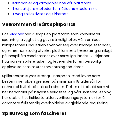
Kampanjer og kampanjer hos vår plattform
Transaksjonsmetoder for nåtidens medlemmer
Trygg spillaktivitet og sikkerhet
Velkommen til vårt spillportal
Hos
klikk her
har vi skapt en plattform som kombinerer
spenning, trygghet og gevinstmuligheter. Vår samlede
kompetanse i industrien spenner seg over mange sesonger,
og vi her har stadig utviklet plattformens tjenester grunnlagt
på innspill fra medlemmer over samtlige landet. Vi skjønner
hva norske spillere søker, og leverer derfor en personlig
opplevelse som møter forventningene deres.
Spillbransjen styres strengt i nasjonen, med loven som
bestemmer aldersgrensen på minimum 18 aldersår for
enhver aktivitet på online kasinoer. Det er et forhold som vi
her behandler på høyeste seriøsitet, og vårt systems løsning
har etablert sofistikerte aldersverifiseringssystemer for å
garantere fullstendig overholdelse av gjeldende regulering.
Spillutvalg som fascinerer