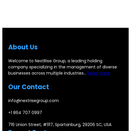
About Us
Welcome to NextRise Group, a leading holding
company specializing in the management of diverse
businesses across multiple industries…
Read more
Our Contact
info@nextrisegroup.com
+1 864 707 0997
716 Union Street, #1117, Spartanburg, 29206 SC, USA