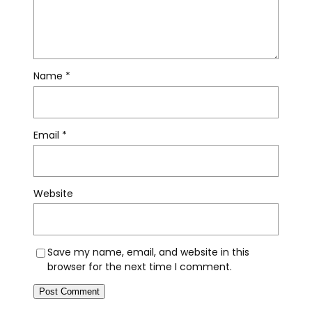
Name
*
Email
*
Website
Save my name, email, and website in this
browser for the next time I comment.