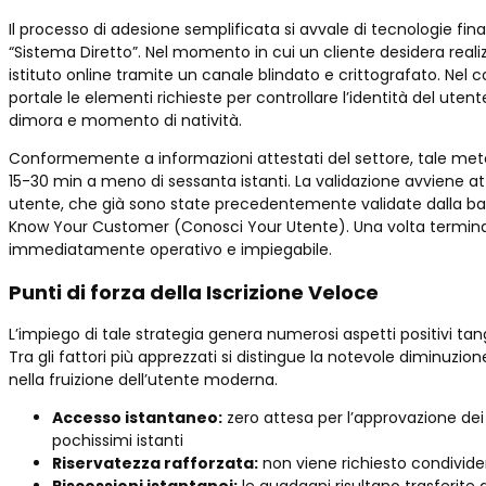
Il processo di adesione semplificata si avvale di tecnologie fina
“Sistema Diretto”. Nel momento in cui un cliente desidera realizz
istituto online tramite un canale blindato e crittografato. Nel 
portale le elementi richieste per controllare l’identità del u
dimora e momento di natività.
Conformemente a informazioni attestati del settore, tale meto
15-30 min a meno di sessanta istanti. La validazione avviene attra
utente, che già sono state precedentemente validate dalla b
Know Your Customer (Conosci Your Utente). Una volta terminata
immediatamente operativo e impiegabile.
Punti di forza della Iscrizione Veloce
L’impiego di tale strategia genera numerosi aspetti positivi tang
Tra gli fattori più apprezzati si distingue la notevole diminuzi
nella fruizione dell’utente moderna.
Accesso istantaneo:
zero attesa per l’approvazione dei
pochissimi istanti
Riservatezza rafforzata:
non viene richiesto condividere