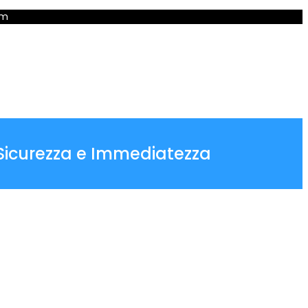
om
 Sicurezza e Immediatezza