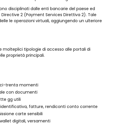
ono disciplinati dalle enti bancarie del paese ed
Directive 2 (Payment Services Direttiva 2). Tale
delle le operazioni virtuali, aggiungendo un ulteriore
 molteplici tipologie di accesso alle portali di
 proprietà principali.
ici-trenta momenti
le con documenti
tte gg utili
identificativa, fatture, rendiconti conto corrente
ssione carte sensibili
wallet digitali, versamenti