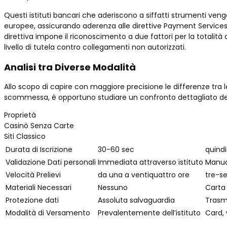
Questi istituti bancari che aderiscono a siffatti strumenti veng
europee, assicurando aderenza alle direttive Payment Services 
direttiva impone il riconoscimento a due fattori per la totalità 
livello di tutela contro collegamenti non autorizzati.
Analisi tra Diverse Modalità
Allo scopo di capire con maggiore precisione le differenze tra le
scommessa, è opportuno studiare un confronto dettagliato delle
Proprietà
Casinò Senza Carte
Siti Classico
Durata di Iscrizione
30-60 sec
quind
Validazione Dati personali
Immediata attraverso istituto
Manua
Velocità Prelievi
da una a ventiquattro ore
tre-se
Materiali Necessari
Nessuno
Carta 
Protezione dati
Assoluta salvaguardia
Trasmi
Modalità di Versamento
Prevalentemente dell’istituto
Card, 